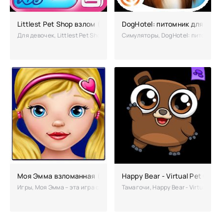
Littlest Pet Shop взлом (Мод на бесконечные деньги)
DogHotel: питомник для соб
Для девочек, Littlest Pet Shop - симпатичная игра с милыми героями
Симуляторы, DogHotel: питомник 
Моя Эмма взломанная (Мод)
Happy Bear - Virtual Pet Ga
Игры, Моя Эмма – эта игра симулятор позволяет позаботиться об оча
Тамагочи, Happy Bear - Virtual P