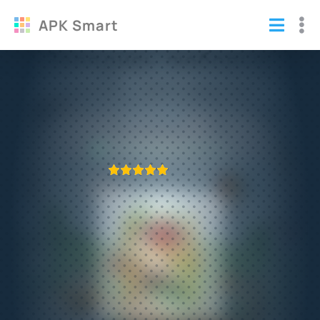
APK Smart
Hellopet - Милые кошки и собаки
взломанный (Мод много печенек)
Игры
/
Аркады
ПРИЛОЖЕНИЕ ПРОВЕРЕНО
1
2
3
4
5
493