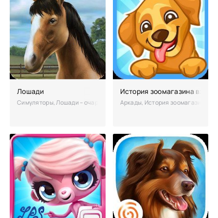
Лошади
История зоомагазина взлом
Симуляторы, Лошади – очаровательный симулятор, где любой желающ
Аркады, История зоомагазина – п