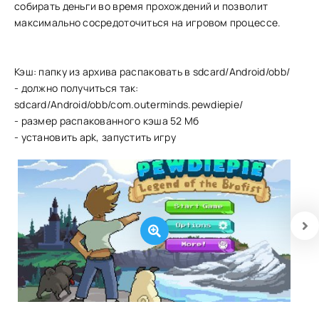
собирать деньги во время прохождений и позволит
максимально сосредоточиться на игровом процессе.
Кэш: папку из архива распаковать в sdcard/Android/obb/
- должно получиться так:
sdcard/Android/obb/com.outerminds.pewdiepie/
- размер распакованного кэша 52 Мб
- установить apk, запустить игру