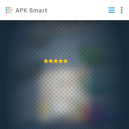
APK Smart
PewDiePie: Legend of Brofist
Игры
/
Аркады
ПРИЛОЖЕНИЕ ПРОВЕРЕНО
1
2
3
4
5
435