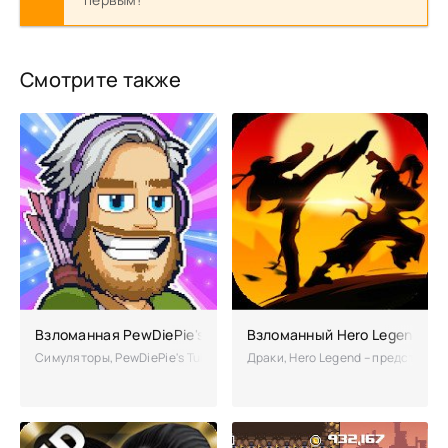
Смотрите также
Взломанная PewDiePie's Tuber Simulator (Мод много денег
Взломанный Hero Legend (Чи
Симуляторы, PewDiePie's Tuber Simulator – это шанс стать виртуаль
Драки, Hero Legend – представля