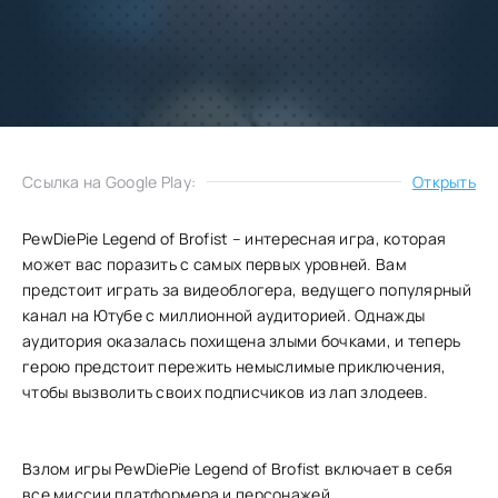
Добавить
Скачать
в избранное
Запросить обновление
Ссылка на Google Play:
Открыть
PewDiePie Legend of Brofist – интересная игра, которая
может вас поразить с самых первых уровней. Вам
предстоит играть за видеоблогера, ведущего популярный
канал на Ютубе с миллионной аудиторией. Однажды
аудитория оказалась похищена злыми бочками, и теперь
герою предстоит пережить немыслимые приключения,
чтобы вызволить своих подписчиков из лап злодеев.
Взлом игры PewDiePie Legend of Brofist включает в себя
все миссии платформера и персонажей