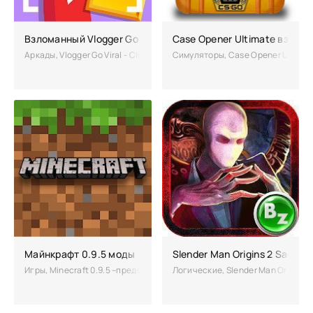
Взломанный Vlogger Go Viral - Clicker (Мод много денег)
Case Opener Ultimate взлом
Аркады, Vlogger Go Viral - Clicker – игра о популярной среди моло
Симуляторы, Case Opener Ultimat
Майнкрафт 0.9.5 моды
Slender Man Origins 2 Saga п
Игры, Minecraft 0.9.5 –представляет вниманию всех завзятых геймер
Логические, Slender Man Origins 