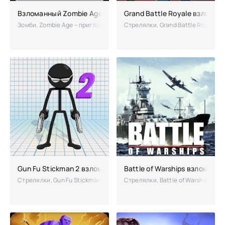
Взломанный Zombie Age (Мод на бесконечные деньги)
Grand Battle Royale взлома
Зомби, Zombie Age – приглашает на охоту на зомби. А как нравится в
Стрелялки, Grand Battle Royale 
Gun Fu Stickman 2 взломанная (Мод много денег)
Battle of Warships взломанн
Стрелялки, Gun Fu Stickman 2 – это рисованный экшен, где на листо
Стрелялки, Battle of Warships –