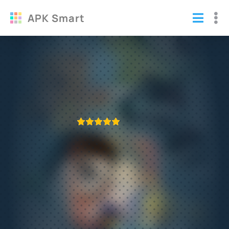
APK Smart
Battle Run взломанный (Мод
бесконечные деньги)
Игры
/
Аркады
ПРИЛОЖЕНИЕ ПРОВЕРЕНО
1
2
3
4
5
460