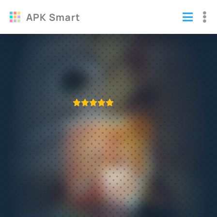
APK Smart
Сказочный Патруль взломанный
Игры
/
Аркады
ПРИЛОЖЕНИЕ ПРОВЕРЕНО
1
2
3
4
5
449