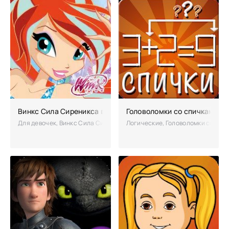
Винкс Сила Сиреникса взломанная (Мод на деньги)
Головоломки со спичками
Для девочек, Винкс Сила Сиреникса – интересная игра-бродилка, со
Логические, Головоломки со спичк