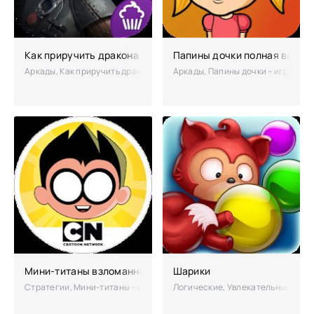
Как приручить дракона 2
Папины дочки полная верси
Аркады, Как приручить дракона 2 - это аркада по мотивам одноиме
Аркады, Папины дочки – игра по 
Мини-титаны взломанная (Мод много денег)
Шарики
Стратегии, Мини-титаны – игра с карточной системой от компании C
Логические, Увлекательный мыльн