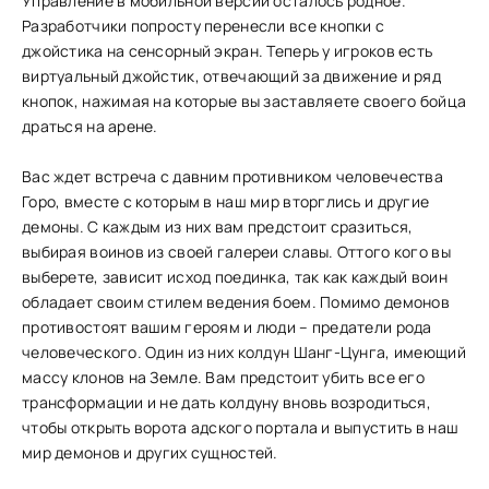
Управление в мобильной версии осталось родное.
Разработчики попросту перенесли все кнопки с
джойстика на сенсорный экран. Теперь у игроков есть
виртуальный джойстик, отвечающий за движение и ряд
кнопок, нажимая на которые вы заставляете своего бойца
драться на арене.
Вас ждет встреча с давним противником человечества
Горо, вместе с которым в наш мир вторглись и другие
демоны. С каждым из них вам предстоит сразиться,
выбирая воинов из своей галереи славы. Оттого кого вы
выберете, зависит исход поединка, так как каждый воин
обладает своим стилем ведения боем. Помимо демонов
противостоят вашим героям и люди – предатели рода
человеческого. Один из них колдун Шанг-Цунга, имеющий
массу клонов на Земле. Вам предстоит убить все его
трансформации и не дать колдуну вновь возродиться,
чтобы открыть ворота адского портала и выпустить в наш
мир демонов и других сущностей.