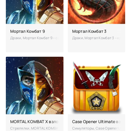
Мортал Комбат 9
Мортал Комбат 3
Драки, Мортал Комбат 9 – самый знаменитый файтинг постоянно обн
Драки, Мортал Комбат 3 – крутой
MORTAL KOMBAT X взломанный (Чит много денег)
Case Opener Ultimate взлом
Стрелялки, MORTAL KOMBAT X – Продолжает знаменитую серию файтинг
Симуляторы, Case Opener Ultimat