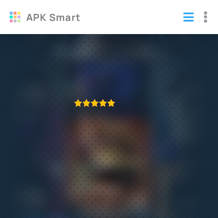
APK Smart
Ultimate Mortal Kombat 3
Игры
/
Драки
ПРИЛОЖЕНИЕ ПРОВЕРЕНО
1
2
3
4
5
501