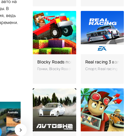
 авто на
ы. В
я, ведь
времени.
Blocky Roads полная версия (взломанная)
Real racing 3 взломанны
Гонки, Blocky Roads – ваш герой гонщик-энтузиаст ст
Спорт, Real racing 3 - гон