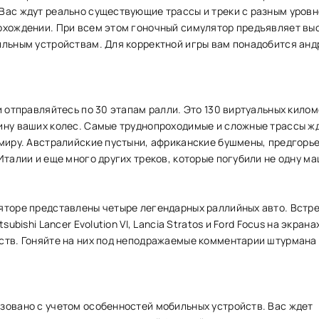
Вас ждут реально существующие трассы и треки с разным уров
охождении. При всем этом гоночный симулятор предъявляет вы
ильным устройствам. Для корректной игры вам понадобится анд
и отправляйтесь по 30 этапам ралли. Это 130 виртуальных килом
ину ваших колес. Самые труднопроходимые и сложные трассы ж
 миру. Австралийские пустыни, африканские бушмены, предгорье
Италии и еще много других треков, которые погубили не одну ма
яторе представлены четыре легендарных раллийных авто. Встр
tsubishi Lancer Evolution VI, Lancia Stratos и Ford Focus на экран
ств. Гоняйте на них под неподражаемые комментарии штурмана
зовано с учетом особенностей мобильных устройств. Вас ждет