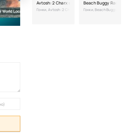
Avtosh: 2 Charx взлом
Beach Buggy Racing взл
Гонки, Avtosh: 2 Charx – отличное развлечение для в
Гонки, Beach Buggy Racing 