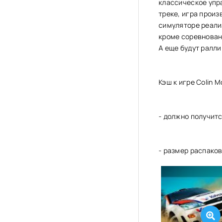
классическое упра
треке, игра произ
симуляторе реали
кроме соревнован
А еще будут ралли
Кэш к игре Colin M
- должно получитс
- размер распако