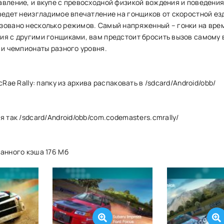
вление, и вкупе с превосходной физикой вождения и поведения
ведет неизгладимое впечатление на гонщиков от скоростной езд
зовано несколько режимов. Самый напряженный – гонки на врем
ия с другими гонщиками, вам предстоит бросить вызов самому 
 и чемпионаты разного уровня.
cRae Rally: папку из архива распаковать в /sdcard/Android/obb/
я так /sdcard/Android/obb/com.codemasters.cmrally/
ванного кэша 176 Мб