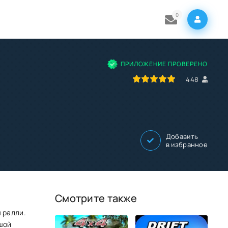
0
ПРИЛОЖЕНИЕ ПРОВЕРЕНО
100
1
2
3
4
5
448
Добавить
в избранное
Смотрите также
 ралли.
шой