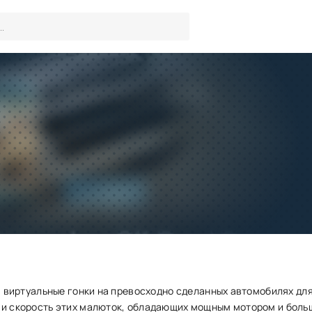
Colin McRae Rally
Игры
/
Гонки
Скачать
Запросить обновление
 – виртуальные гонки на превосходно сделанных автомобилях для
 и скорость этих малюток, обладающих мощным мотором и боль