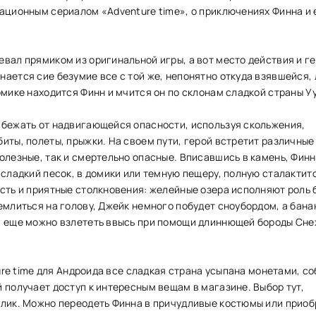
кационным сериалом «Adventure time», о приключениях Финна и 
вал прямиком из оригинальной игры, а вот место действия и г
ается сие безумие все с той же, непонятно откуда взявшейся,
омике находится Финн и мчится он по склонам сладкой страны Уу
сбежать от надвигающейся опасности, используя скольжения,
иты, полеты, прыжки. На своем пути, герой встретит различные
олезные, так и смертельно опасные. Вписавшись в камень, Финн
 сладкий песок, в домики или темную пещеру, полную сталактит
сть и приятные столкновения: желейные озера исполняют роль 
емлиться на голову, Джейк немного побудет сноубордом, а бан
, еще можно взлететь ввысь при помощи длиннющей бороды Сн
nture time для Андроида все сладкая страна усыпана монетами, с
 получает доступ к интересным вещам в магазине. Выбор тут,
елик. Можно переодеть Финна в причудливые костюмы или прио