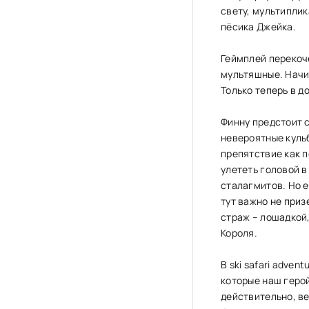
свету, мультипли
пёсика Джейка.
Геймплей перекоче
мультяшные. Начин
Только теперь в д
Финну предстоит 
невероятные кульб
препятствие как п
улететь головой в
сталагмитов. Но е
тут важно не приз
страж – лошадкой
Короля.
В ski safari adve
которые наш герой
действительно, в