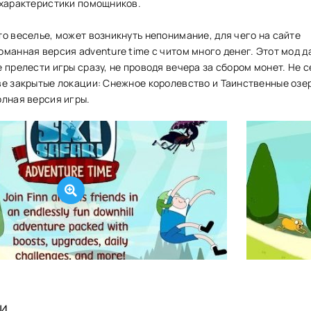
 характеристики помощников.
о веселье, может возникнуть непонимание, для чего на сайте
манная версия adventure time с читом много денег. Этот мод д
 прелести игры сразу, не проводя вечера за сбором монет. Не с
е закрытые локации: Снежное королевство и Таинственные озер
олная версия игры.
и