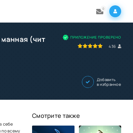
0
ломанная (чит
ПРИЛОЖЕНИЕ ПРОВЕРЕНО
100
1
2
3
4
5
436
Добавить
в избранное
Смотрите также
в себе
 по всему