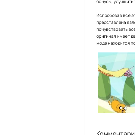
бонусы, улучшить
Испробовав все эт
представлена взло
почувствовать все
оригинал имеет дв
моде находится п
Комментари