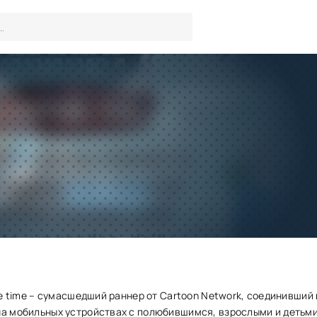
Ski safari adventure time вз
много денег)
Игры
/
Гонки
Скачать
Запросить обновление
ure time – сумасшедший раннер от Cartoon Network, соединивший 
на мобильных устройствах с полюбившимся, взрослыми и детьми