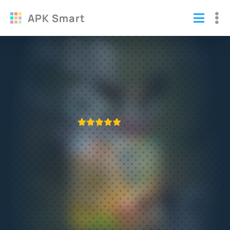
APK Smart
Взломанная Славяне: Ферма (Мод
бесконечные деньги)
Игры
/
Симуляторы
ПРИЛОЖЕНИЕ ПРОВЕРЕНО
1
2
3
4
5
573