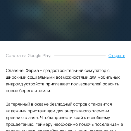
Добавить
Скачать
в избранное
Запросить обновление
Ссылка на Google Play:
Открыть
Славяне: Ферма – градостроительный симулятор с
широкими социальными возможностями для мобильных
андроид устройств приглашает пользователей освоить
новые берега и земли.
Затерянный в океане безлюдный остров становится
надежным пристанищем для энергичного племени
древних славян. Чтобы привести край к всеобщему
процветанию, геймеру необходимо помочь поселенцам в
освоении наук, постройке домов и шахт, налаживании