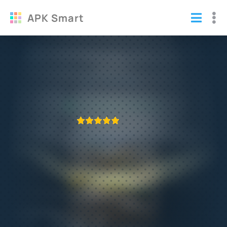
APK Smart
Взломанный Аэропорт-Сити (Чит много
денег)
Игры
/
Симуляторы
ПРИЛОЖЕНИЕ ПРОВЕРЕНО
1
2
3
4
5
430