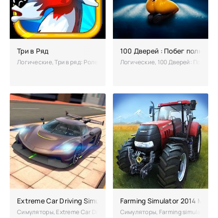
Три в Ряд
100 Дверей : Побег полная 
Логические, Три в ряд: Ролевая игра – удивительная аркада, находящ
Логические, 100 Дверей: Побег – 
Extreme Car Driving Simulator взломанная (Мод на много д
Farming Simulator 2014 Мод 
Симуляторы, Extreme Car Driving Simulator - реалистичная игра по 
Симуляторы, Farming simulator 2