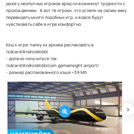
даже у неопытных игроков вряд ли возникнут трудности с
прохождением. А вот те игроки, что успели на своем веку
перевидать много подобных игр, и вовсе будут
чувствовать себя в игре комфортно.
Кэш к игре: папку из архива распаковать в
/sdcard/Android/obb/
- должно получиться так
/sdcard/Android/obb/com.gameinsight.airport/
- размер распакованного кэша ~39 Мб