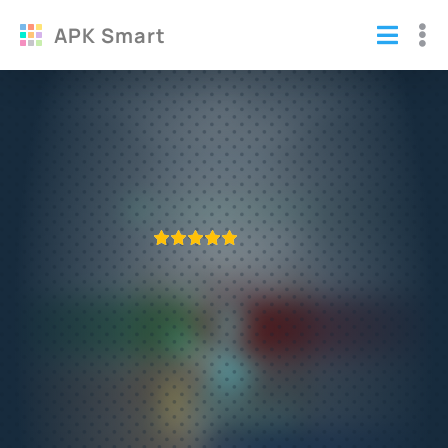
APK Smart
Взломанный Бомжара - история успеха
Мод много денег
Игры
/
Симуляторы
ПРИЛОЖЕНИЕ ПРОВЕРЕНО
1
2
3
4
5
371