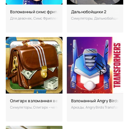
Взломанный симс фриплей чит много денег
Дальнобойщики 2
Для девочек, Симс Фриплей – Этот симулятор действительно предлага
Симуляторы, Дальнобойщики 2 – п
Олигарх взломанная версия (читы)
Взломанный Angry Birds Tran
Симуляторы, Олигарх – четкая игра от 4etkayaStudia научит любого,
Аркады, Angry Birds Transformer