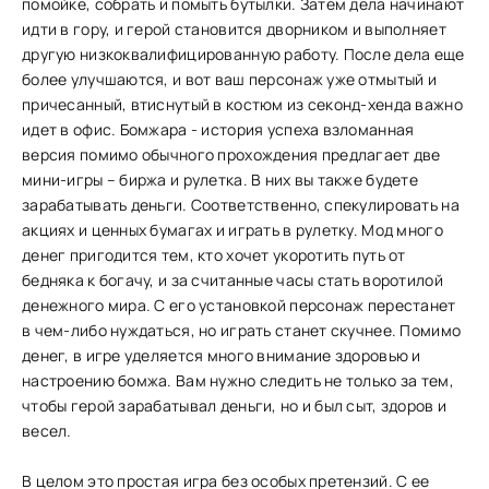
помойке, собрать и помыть бутылки. Затем дела начинают
идти в гору, и герой становится дворником и выполняет
другую низкоквалифицированную работу. После дела еще
более улучшаются, и вот ваш персонаж уже отмытый и
причесанный, втиснутый в костюм из секонд-хенда важно
идет в офис. Бомжара - история успеха взломанная
версия помимо обычного прохождения предлагает две
мини-игры – биржа и рулетка. В них вы также будете
зарабатывать деньги. Соответственно, спекулировать на
акциях и ценных бумагах и играть в рулетку. Мод много
денег пригодится тем, кто хочет укоротить путь от
бедняка к богачу, и за считанные часы стать воротилой
денежного мира. С его установкой персонаж перестанет
в чем-либо нуждаться, но играть станет скучнее. Помимо
денег, в игре уделяется много внимание здоровью и
настроению бомжа. Вам нужно следить не только за тем,
чтобы герой зарабатывал деньги, но и был сыт, здоров и
весел.
В целом это простая игра без особых претензий. С ее