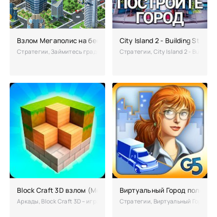
Взлом Мегаполис на бесконечные деньги
City Island 2 - Building Stor
Стратегии, Займитесь градостроительством в новой экономической с
Стратегии, City Island 2 - Build
Block Craft 3D взлом (Мод много денег)
Виртуальный Город полная 
Аркады, Block Craft 3D – игра, основанная на творчестве, ведь зде
Стратегии, Виртуальный Город –