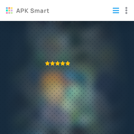
APK Smart
Little Big City взломанная
Игры
/
Симуляторы
ПРИЛОЖЕНИЕ ПРОВЕРЕНО
1
2
3
4
5
682