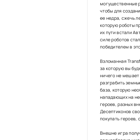
могущественные р
чтобы для создан
ее недра, сжечь л
которую роботы пр
их пути встали А
силе роботов стал
победителем в эт
Взломанная Transf
за которую вы буд
ничего не мешает
разграбить земные
база, которую нео
нападающих на нее
героев, разных вн
Десептиконов сво
покупать героев, 
Внешне игра полу