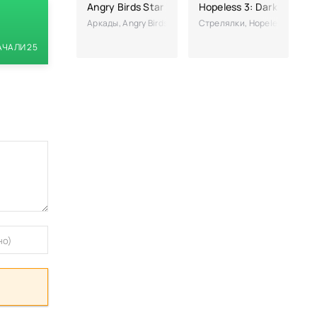
Angry Birds Star Wars полная версия (взломан
Hopeless 3: Dark Hollow
Аркады, Angry Birds Star Wars – оригинальная часть 
Стрелялки, Hopeless 3: Dar
АЧАЛИ 25