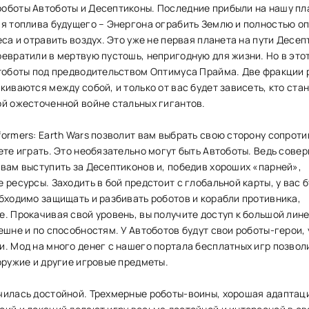
оботы Автоботы и Десептиконы. Последние прибыли на нашу пл
ия топлива будущего – Энергона ограбить Землю и полностью о
еса и отравить воздух. Это уже не первая планета на пути Десеп
евратили в мертвую пустошь, непригодную для жизни. Но в этот
втоботы под предводительством Оптимуса Прайма. Две фракции 
киваются между собой, и только от вас будет зависеть, кто ста
ой ожесточенной войне стальных гигантов.
ormers: Earth Wars позволит вам выбрать свою сторону сопроти
ете играть. Это необязательно могут быть Автоботы. Ведь сове
 вам выступить за Десептиконов и, победив хороших «парней»,
 ресурсы. Заходить в бой предстоит с глобальной карты, у вас 
бходимо защищать и разбивать роботов и корабли противника,
. Прокачивая свой уровень, вы получите доступ к большой лин
ешне и по способностям. У Автоботов будут свои роботы-герои, 
и. Мод на много денег с нашего портала бесплатных игр позвол
оружие и другие игровые предметы.
чилась достойной. Трехмерные роботы-воины, хорошая адаптац