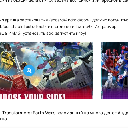
сий и локаций делают игру весьма достойной и интересной в с
 из архива распаковать в /sdcard/Android/obb/- должно получить
bb/com.backflipstudios.transformersearthwarsBETA/- размер
ша 144Мб- установить apk, запустить игру!
ь Transformers: Earth Wars взломанный на много денег Анд
тно