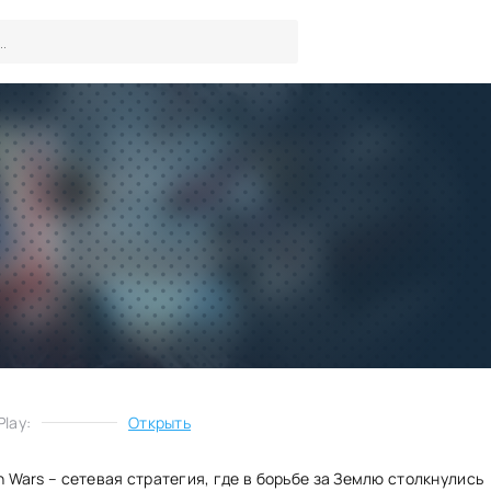
Transformers: Earth Wars вз
много денег
Игры
/
Стратегии
Скачать
Запросить обновление
lay:
Открыть
th Wars – сетевая стратегия, где в борьбе за Землю столкнулись