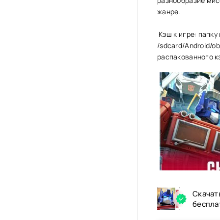
разнообразие мис
жанре.
Кэш к игре: папку
/sdcard/Android/o
распакованного кэ
Скачат
беспла