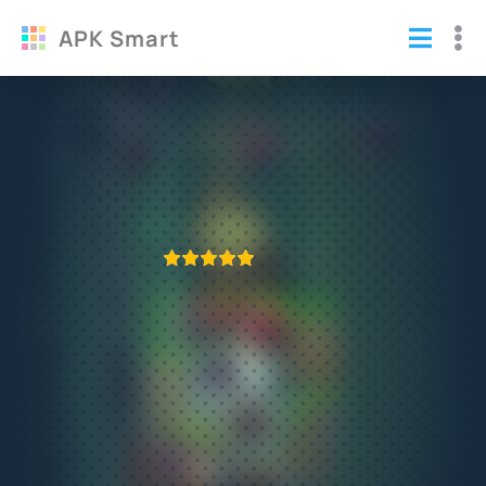
APK Smart
Plants vs. Zombies Heroes взломанная
на много денег
Игры
/
Стратегии
ПРИЛОЖЕНИЕ ПРОВЕРЕНО
1
2
3
4
5
548