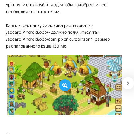
уровня. Используйте мод, чтобы приобрести все
необходимое в стратегии.
Кэш к игре: папку из архива распаковать в
/sdcard/Android/obb/- должно получиться так
/sdcard/Android/obb/com.pixonic.robinson/- размер
распакованного кэша 130 Мб