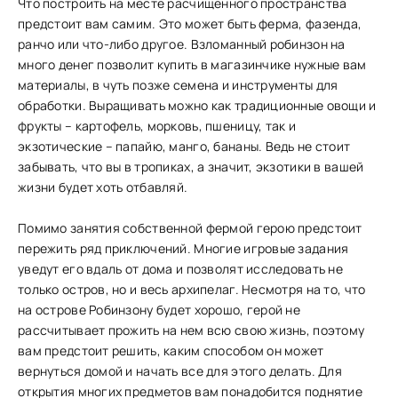
Что построить на месте расчищенного пространства
предстоит вам самим. Это может быть ферма, фазенда,
ранчо или что-либо другое. Взломанный робинзон на
много денег позволит купить в магазинчике нужные вам
материалы, в чуть позже семена и инструменты для
обработки. Выращивать можно как традиционные овощи и
фрукты – картофель, морковь, пшеницу, так и
экзотические – папайю, манго, бананы. Ведь не стоит
забывать, что вы в тропиках, а значит, экзотики в вашей
жизни будет хоть отбавляй.
Помимо занятия собственной фермой герою предстоит
пережить ряд приключений. Многие игровые задания
уведут его вдаль от дома и позволят исследовать не
только остров, но и весь архипелаг. Несмотря на то, что
на острове Робинзону будет хорошо, герой не
рассчитывает прожить на нем всю свою жизнь, поэтому
вам предстоит решить, каким способом он может
вернуться домой и начать все для этого делать. Для
открытия многих предметов вам понадобится поднятие