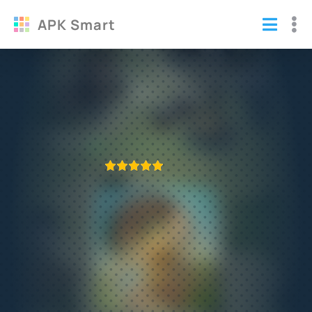
APK Smart
Робинзон взломанный (Мод много
денег)
Игры
/
Стратегии
ПРИЛОЖЕНИЕ ПРОВЕРЕНО
1
2
3
4
5
448