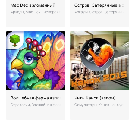
Mad Dex взломанный
Остров: Затерянные в океан
Аркады, Mad Dex – невероятная игра, которая заставит вас сострадат
Аркады, Остров: Затерянные в оке
Волшебная ферма взломанная (Мод на деньги)
Читы Качок (взлом)
Стратегии, Волшебная ферма – востребованность этой игры уже пров
Симуляторы, Качок – симулятор-т