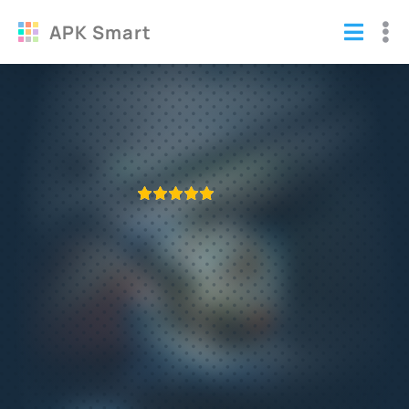
APK Smart
Взлом War Wings (Мод много денег)
Игры
/
Стрелялки
ПРИЛОЖЕНИЕ ПРОВЕРЕНО
1
2
3
4
5
489