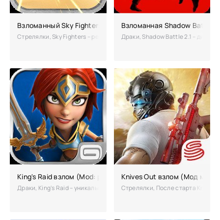
Взломанный Sky Fighters (Mod: много денег)
Взломанная Shadow Battle 2.
Стрелялки, Sky Fighters – реалистичный симулятор авиационных бое
Драки, Shadow Battle 2.1 – дина
King's Raid взлом (Mod: режим бога)
Knives Out взлом (Мод много
Драки, King's Raid – уникальная карточная игра с элементами роле
Стрелялки, После старта Knives 