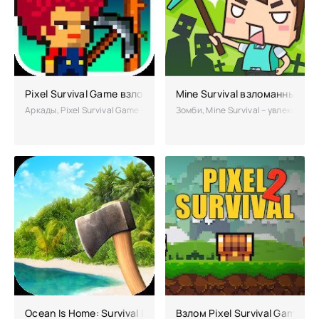
Pixel Survival Game взломанная
Mine Survival взломанный (м
Аркады, Pixel Survival Game – остросюжетная экскурсия в пиксельн
Зомби, Mine Survival – увлекате
Ocean Is Home: Survival Island взломанная (Мод много дене
Взлом Pixel Survival Game 2