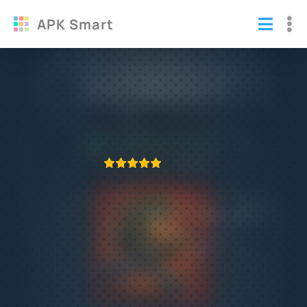
APK Smart
Mini DAYZ - Survival Game взлом на
деньги и бессмертие
Игры
/
Стрелялки
ПРИЛОЖЕНИЕ ПРОВЕРЕНО
1
2
3
4
5
723