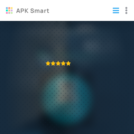
APK Smart
DraStic DS Emulator взломанный
Программы
ПРИЛОЖЕНИЕ ПРОВЕРЕНО
1
2
3
4
5
418