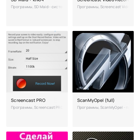
Программы, SD Maid - системная программа, позволяющая держать ваш
Программы, Screencast Video Rec
100
Screencast PRO
ScanMyOpel (full)
Программы, Screencast PRO – одна из многочисленных программ, поз
Программы, ScanMyOpel - програм
100