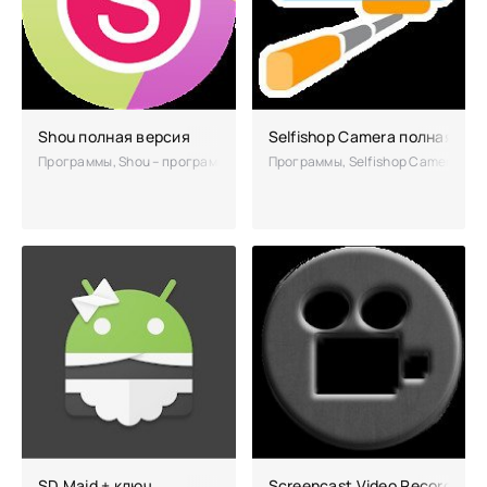
Shou полная версия
Selfishop Camera полная вер
Программы, Shou – программа, установив которую на свой смартфон 
Программы, Selfishop Camera – п
100
SD Maid + ключ
Screencast Video Recorder п