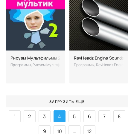
Рисуем Мультфильмы 2 полная версия (взлом)
RevHeadz Engine Sounds пол
Программы, Рисуем Мультфильмы 2 – отличное приложение для всех 
Программы, RevHeadz Engine Sou
100
ЗАГРУЗИТЬ ЕЩЕ
1
2
3
4
5
6
7
8
9
10
...
12