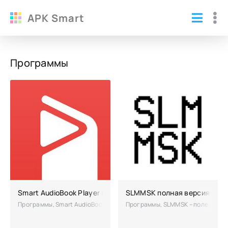
APK Smart
Программы
Smart AudioBook Player полная версия
SLMMSK полная версия
Программы, Smart AudioBook Player – программа пригодиться всем л
Программы, SLMMSK – полезный с