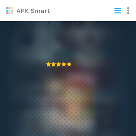
APK Smart
Взлом Кухонная Лихорадка (читы)
Игры
/
Аркады
ПРИЛОЖЕНИЕ ПРОВЕРЕНО
1
2
3
4
5
535