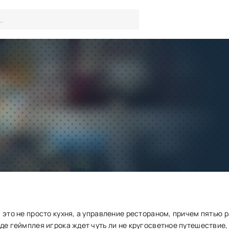
Веселый Повар 2 полная вер
Игры
/
Симуляторы
Скачать
Запросить обновление
 это не просто кухня, а управление рестораном, причем пятью 
де геймплея игрока ждет чуть ли не кругосветное путешествие,