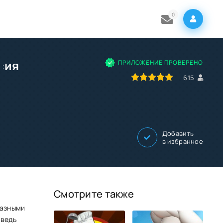
0
сия
ПРИЛОЖЕНИЕ ПРОВЕРЕНО
100
1
2
3
4
5
615
Добавить
в избранное
Смотрите также
разными
 ведь