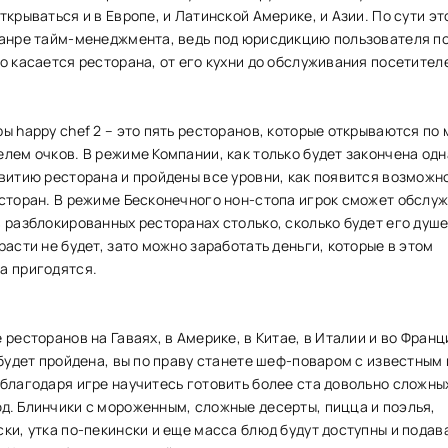
ткрываться и в Европе, и Латинской Америке, и Азии. По сути эт
жанре тайм-менеджмента, ведь под юрисдикцию пользователя п
о касается ресторана, от его кухни до обслуживания посетител
ы happy chef 2 – это пять ресторанов, которые открываются по
лем очков. В режиме Компании, как только будет закончена одн
звитию ресторана и пройдены все уровни, как появится возможн
есторан. В режиме Бесконечного нон-стопа игрок сможет обслу
 разблокированных ресторанах столько, сколько будет его душе
расти не будет, зато можно заработать деньги, которые в этом
а пригодятся.
 ресторанов на Гаваях, в Америке, в Китае, в Италии и во Франц
 будет пройдена, вы по праву станете шеф-поваром с известным 
 благодаря игре научитесь готовить более ста довольно сложны
д. Блинчики с мороженным, сложные десерты, пицца и поэлья,
ки, утка по-пекински и еще масса блюд будут доступны и подав