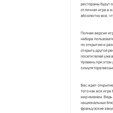
рестораны будут о
отличная игра в 
абсолютно все, чт
Полная версия игр
набора пользовате
по открытию и ра
открыть другой р
посетителей уже в
Уровень при этом 
симуляторе весьм
Вас ждет открытие
того как вся игра
мир именем. Ведь
национальных блю
французские закус