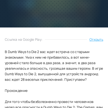
Добавить
Скачать
в избранное
Запросить обновление
Ссылка на Google Play:
Открыть
В Dumb Ways to Die 2 вас ждет встреча со старыми
знакомыми. Ума к ним не прибавилось, а вот мини-
уровней стало больше в два раза, а значит, в два раза
увеличилась и опасность, грозящая вашим героям. В игре
Dumb Ways to Die 2, выпущенной для устройств андроид
вас ждет 28 веселых приключений. Приступаем?
Прохождение
Для того чтобы безболезненно провести человечков
через все опасности в Dumb Ways to Die 2: The Games, вам