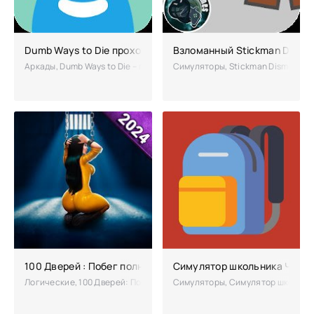
Dumb Ways to Die прохождение
Взломанный Stickman Dismo
Аркады, Dumb Ways to Die – попробуйте спасти жизнерадостных и люб
Симуляторы, Stickman Dismount –
100 Дверей : Побег полная версия
Симулятор школьника Читы 
Логические, 100 Дверей: Побег – новая игра из серии головоломок, г
Симуляторы, Симулятор школьника