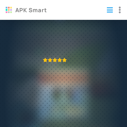
APK Smart
Dumb Ways to Die 2 прохождение
Игры
/
Аркады
ПРИЛОЖЕНИЕ ПРОВЕРЕНО
1
2
3
4
5
383