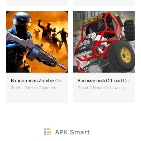
Взломанная Zombie Objective (Мод много денег)
Взломанный Offroad Outlaws
Зомби, Zombie Objective –добротный боевик про зомби-апокалипсис,
Гонки, Offroad Outlaws – симулят
APK Smart