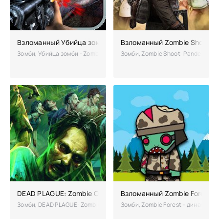
Взломанный Убийца зомби - Zombie Killer (Мод)
Взломанный Zombie Shoot: P
Зомби, Убийца зомби - Zombie Killer – один из лучших тиров в жанре 
Зомби, Zombie Shoot: Pandemic S
DEAD PLAGUE: Zombie Outbreak взломанный на много дене
Взломанный Zombie Forest
Зомби, DEAD PLAGUE: Zombie Outbreak – увлекательный шутер от трет
Зомби, Zombie Forest – динамичн