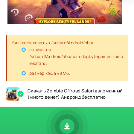
Кэш распаковать в /sdcard/Android/obb/
получится
/sdcard/Android/obb/com.dogbytegames.zomb
iesafari/;
размер кэша 48 Мб.
Скачать Zombie Offroad Safari взломанный
(много денег) Андроид бесплатно