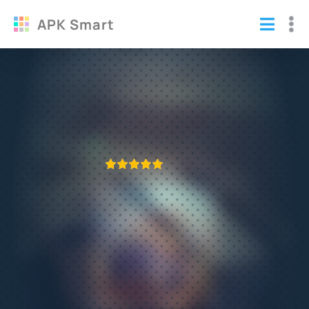
APK Smart
Zombie Offroad Safari взломанный
(много денег)
Игры
/
Гонки
ПРИЛОЖЕНИЕ ПРОВЕРЕНО
1
2
3
4
5
712