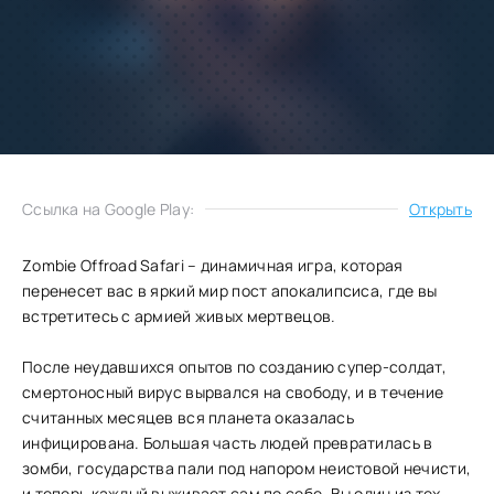
Добавить
Скачать
в избранное
Запросить обновление
Ссылка на Google Play:
Открыть
Zombie Offroad Safari – динамичная игра, которая
перенесет вас в яркий мир пост апокалипсиса, где вы
встретитесь с армией живых мертвецов.
После неудавшихся опытов по созданию супер-солдат,
смертоносный вирус вырвался на свободу, и в течение
считанных месяцев вся планета оказалась
инфицирована. Большая часть людей превратилась в
зомби, государства пали под напором неистовой нечисти,
и теперь каждый выживает сам по себе. Вы один из тех