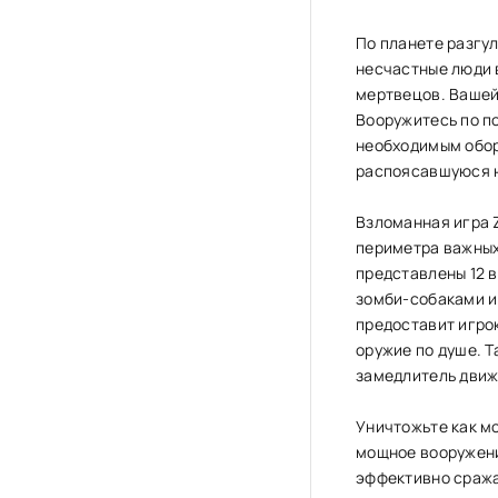
По планете разгу
несчастные люди 
мертвецов. Вашей
Вооружитесь по п
необходимым обор
распоясавшуюся 
Взломанная игра 
периметра важных 
представлены 12 в
зомби-собаками и
предоставит игрок
оружие по душе. Т
замедлитель движ
Уничтожьте как м
мощное вооружени
эффективно сража