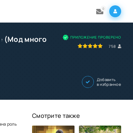
0
e (Мод много
ПРИЛОЖЕНИЕ ПРОВЕРЕНО
100
1
2
3
4
5
758
Добавить
в избранное
Смотрите также
ана роль