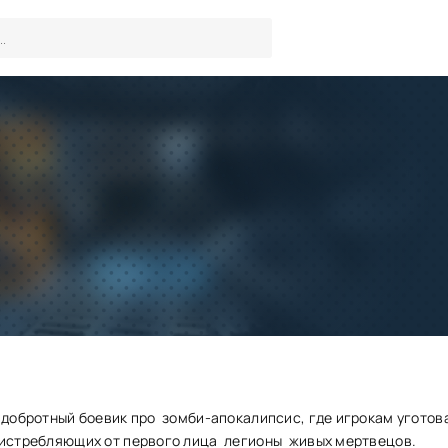
Взломанная Zombie Objectiv
денег)
Игры
/
Зомби
Скачать
Запросить обновление
–добротный боевик про зомби-апокалипсис, где игрокам уготов
 истребляющих от первого лица легионы живых мертвецов.