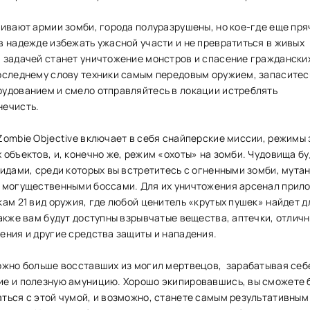
ливают армии зомби, города полуразрушены, но кое-где еще пря
в надежде избежать ужасной участи и не превратиться в живых
 задачей станет уничтожение монстров и спасение гражданских
оследнему слову техники самым передовым оружием, запаситес
удованием и смело отправляйтесь в локации истреблять
нечисть.
Zombie Objective включает в себя снайперские миссии, режимы
объектов, и, конечно же, режим «охоты» на зомби. Чудовища бу
идами, среди которых вы встретитесь с огненными зомби, мута
 могущественными боссами. Для их уничтожения арсенал прил
ам 21 вид оружия, где любой ценитель «крутых пушек» найдет д
акже вам будут доступны взрывчатые вещества, аптечки, отличн
ения и другие средства защиты и нападения.
ожно больше восставших из могил мертвецов, зарабатывая себ
е и полезную амуницию. Хорошо экипировавшись, вы сможете 
ться с этой чумой, и возможно, станете самым результативным