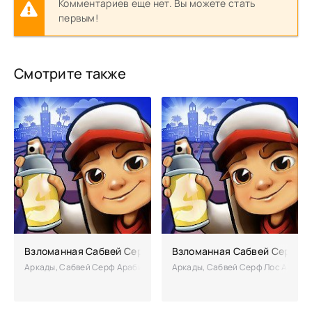
Комментариев еще нет. Вы можете стать
первым!
Смотрите также
Взломанная Сабвей Серф Арабия (чит)
Взломанная Сабвей Серф Ло
Аркады, Сабвей Серф Арабия – увлекательная серия раннеров набирае
Аркады, Сабвей Серф Лос Анджеле