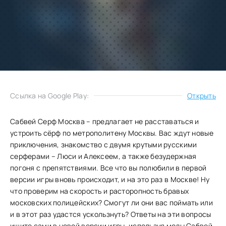
Добавить
Скачать
в избранное
Запросить обновление
Ссылка на Google Play:
Открыть
Сабвей Серф Москва – предлагает не расставаться и
устроить сёрф по метрополитену Москвы. Вас ждут новые
приключения, знакомство с двумя крутыми русскими
серферами – Люси и Алексеем, а также безудержная
погоня с препятствиями. Все что вы полюбили в первой
версии игры вновь происходит, и на это раз в Москве! Ну
что проверим на скорость и расторопность бравых
московских полицейских? Смогут ли они вас поймать или
и в этот раз удастся ускользнуть? Ответы на эти вопросы
ищите сами в новой версии игры, используя моды Сабвей