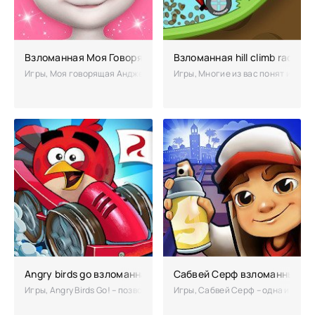
Взломанная Моя Говорящая Анджела на бесконечные день
Взломанная hill climb racing
Игры, Моя говорящая Анджела – Маленькая кошечка ищет свою хозяйку
Игры, Многие из вас понят игру п
Angry birds go взломанная - мод бесконечные деньги
Cабвей Cерф взломанный (ч
Игры, Angry Birds Go! – позволит посоревноваться в скорости, играя
Игры, Cабвей Cерф – одна из луч