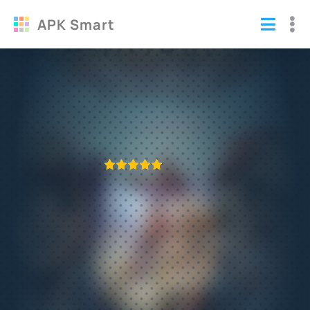
APK Smart
Сабвей Серф Москва моды на
бесконечные деньги
Игры
/
Гонки
ПРИЛОЖЕНИЕ ПРОВЕРЕНО
1
2
3
4
5
426