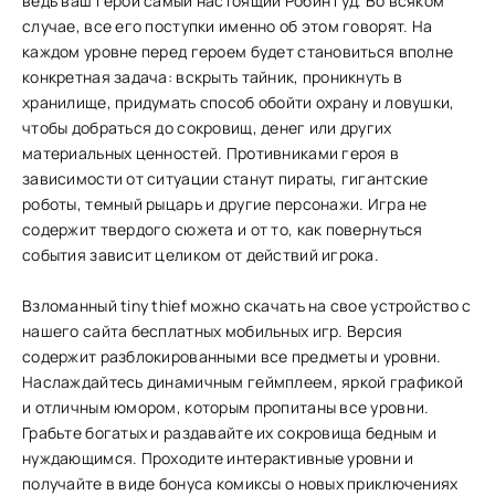
ведь ваш герой самый настоящий Робин Гуд. Во всяком
случае, все его поступки именно об этом говорят. На
каждом уровне перед героем будет становиться вполне
конкретная задача: вскрыть тайник, проникнуть в
хранилище, придумать способ обойти охрану и ловушки,
чтобы добраться до сокровищ, денег или других
материальных ценностей. Противниками героя в
зависимости от ситуации станут пираты, гигантские
роботы, темный рыцарь и другие персонажи. Игра не
содержит твердого сюжета и от то, как повернуться
события зависит целиком от действий игрока.
Взломанный tiny thief можно скачать на свое устройство с
нашего сайта бесплатных мобильных игр. Версия
содержит разблокированными все предметы и уровни.
Наслаждайтесь динамичным геймплеем, яркой графикой
и отличным юмором, которым пропитаны все уровни.
Грабьте богатых и раздавайте их сокровища бедным и
нуждающимся. Проходите интерактивные уровни и
получайте в виде бонуса комиксы о новых приключениях