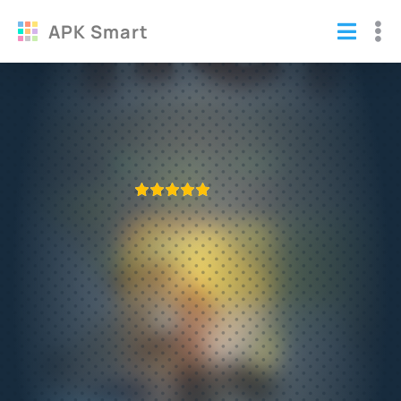
APK Smart
Tiny Thief полная версия (взломанный)
Игры
/
Логические
ПРИЛОЖЕНИЕ ПРОВЕРЕНО
1
2
3
4
5
468