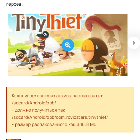
героев.
Кэш к игре: папку из архива распаковать в
/sdcard/Android/obb/
- должно получиться так
/sdcard/Android/obb/com.roviostars.tinythief/
- размер распакованного кэша 16.8 Мб