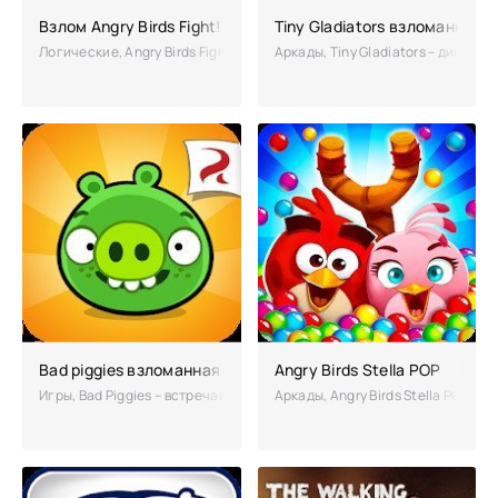
Взлом Angry Birds Fight! на много кристаллов
Tiny Gladiators взломанный 
Логические, Angry Birds Fight! – головоломка о птичках с измененны
Аркады, Tiny Gladiators – динам
Bad piggies взломанная (чит)
Angry Birds Stella POP
Игры, Bad Piggies – встречайте новую головоломку от создателей зл
Аркады, Angry Birds Stella POP –