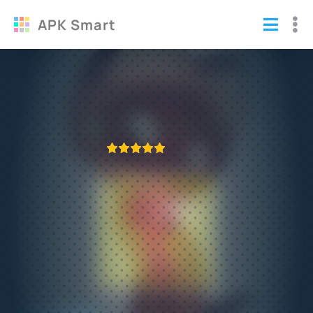
APK Smart
Угадай Мультик
Игры
/
Логические
ПРИЛОЖЕНИЕ ПРОВЕРЕНО
1
2
3
4
5
414