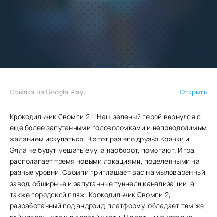
Добавить
Скачать
в избранное
Запросить обновление
Ссылка на Google Play:
Открыть
Крокодильчик Свомпи 2 – Наш зеленый герой вернулся с
еще более запутанными головоломками и непреодолимым
желанием искупаться. В этот раз его друзья Крэнки и
Элла не будут мешать ему, а наоборот, помогают. Игра
располагает тремя новыми локациями, поделенными на
разные уровни. Свомпи приглашает вас на мыловаренный
завод, обширные и запутанные туннели канализации, а
также городской пляж. Крокодильчик Свомпи 2,
разработанный под андроид-платформу, обладает тем же
геймплеем, что и в первой части. Но есть и некоторые