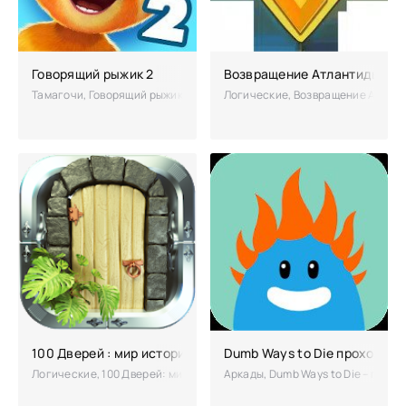
Говорящий рыжик 2
Возвращение Атлантиды пол
Тамагочи, Говорящий рыжик 2 приглашает игроков на свое день рожд
Логические, Возвращение Атланти
100 Дверей : мир истории полная версия
Dumb Ways to Die прохожде
Логические, 100 Дверей: мир истории – продолжение увлекательной г
Аркады, Dumb Ways to Die – попро