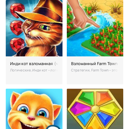
Инди кот взломанная (чит на бантики)
Взломанный Farm Town на м
Логические, Инди кот – логическая игрушка, которая позволит прият
Стратегии, Farm Town – это очер