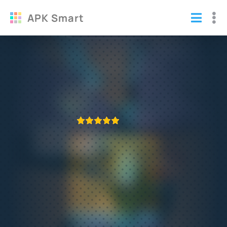
APK Smart
Крокодильчик Свомпи 2 полная
взломанная версия
Игры
/
Логические
ПРИЛОЖЕНИЕ ПРОВЕРЕНО
1
2
3
4
5
393