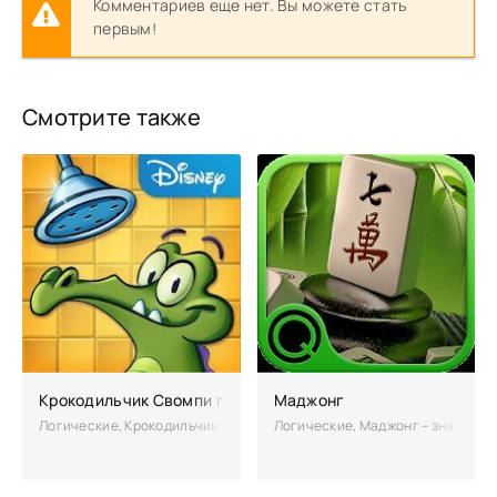
Комментариев еще нет. Вы можете стать
первым!
Смотрите также
Крокодильчик Свомпи полная версия
Маджонг
Логические, Крокодильчик Свомпи - милое зубастое существо, которо
Логические, Маджонг – знамениты