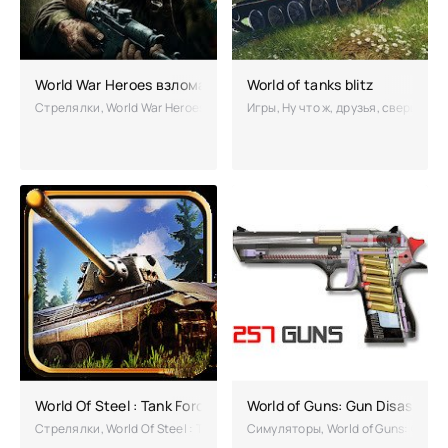
World War Heroes взломанная (Мод на патроны и деньги)
World of tanks blitz
Стрелялки, World War Heroes – увлекательный и реалистичный шутер 
Игры, Ну что ж, друзья, свершилос
100
World Of Steel : Tank Force взломанная (Мод много денег)
World of Guns: Gun Disassem
Стрелялки, World Of Steel : Tank Force – реалистичный танковый с
Симуляторы, World of Guns: Gun 