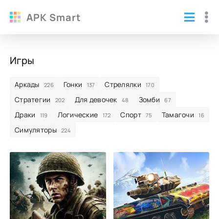
APK Smart
Игры
Аркады
Гонки
Стрелялки
226
137
170
Стратегии
Для девочек
Зомби
202
48
67
Драки
Логические
Спорт
Тамагочи
119
172
75
16
Симуляторы
224