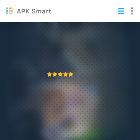
APK Smart
Взломанный Home Street (Мод много
денег)
Игры
/
Симуляторы
ПРИЛОЖЕНИЕ ПРОВЕРЕНО
1
2
3
4
5
524