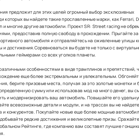
ния предложит для этих целей огромный выбор эксклюзивных
и которых вы найдете такие прославленные марки, как Ferrari, 
an и многие другие автомобили. Проект SR: Street racing не обр
иями, предоставив полную свободу в прохождении. Прыгайте за
портивного автомобиля и отправляйтесь на оживленные улицы к
ы и достижения.Соревноваться вы будете не только с виртуаль
альными геймерами со всех уголков планеты.
различными особенностями в виде трамплинов и препятствий, 
хождение еще более экстремальным и увлекательным. Обгоняйт
ия, берите призовые места, получая за это золотые монетки и 
 определенную сумму или использовав мод на много денег, вы 
ить и модернизировать ваш автомобиль. Повышайте его удельн
йте всевозможные детали и модули, и на трассах вы не найдет
в и конкурентов. Покупайте новые еще более мощные автомобил
 добывайте редкие достижения и великолепные призы. Сражайте
лобальном Рейтинге, где компанию вам составят лучшие гонщик
я.