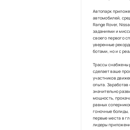
Автопарк приложе
автомобилей, сред
Range Rover, Niss
заданиями и мисс
своего первого с
уверенные рекорд
ботами, но и с ре
Трассы снабжены 
сделает ваше про
участников движен
опыта. Заработав
значительно разв
мощность, прокача
равных сопернико
гоночные болиды,
первые места в г
лидеры приложени