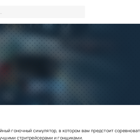
SR: Racing взломанный (мно
Игры
/
Гонки
Скачать
Запросить обновление
ойный гоночный симулятор, в котором вам предстоит соревноват
лучшими стритрейсерами и гонщиками.