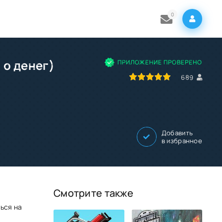
0
го денег)
ПРИЛОЖЕНИЕ ПРОВЕРЕНО
100
1
2
3
4
5
689
Добавить
в избранное
Смотрите также
ься на