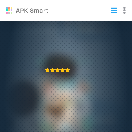
APK Smart
Взломанный Мой виртуальный питомец
Duddu
Игры
/
Симуляторы
ПРИЛОЖЕНИЕ ПРОВЕРЕНО
1
2
3
4
5
591