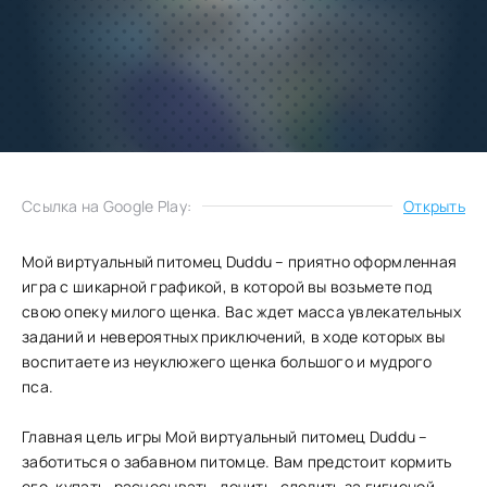
Добавить
Скачать
в избранное
Запросить обновление
Ссылка на Google Play:
Открыть
Мой виртуальный питомец Duddu – приятно оформленная
игра с шикарной графикой, в которой вы возьмете под
свою опеку милого щенка. Вас ждет масса увлекательных
заданий и невероятных приключений, в ходе которых вы
воспитаете из неуклюжего щенка большого и мудрого
пса.
Главная цель игры Мой виртуальный питомец Duddu –
заботиться о забавном питомце. Вам предстоит кормить
его, купать, расчесывать, лечить, следить за гигиеной,