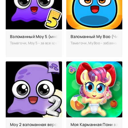
Взломанный Moy 5 (много денег)
Взломанный My Boo (Чит на 
Тамагочи, Moy 5 – за все время существования питомца, до сих пор н
Тамагочи, My Boo – забавная капе
Моу 2 взломанная версия
Моя Карманная Пони взлом