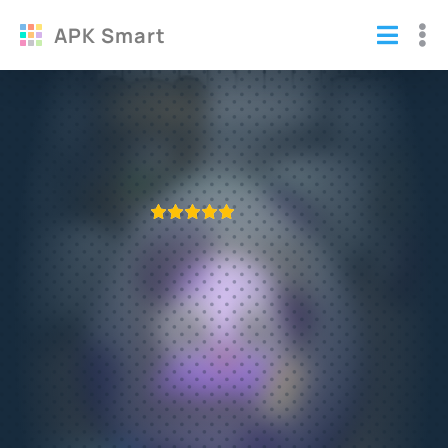
APK Smart
Взломанный Moy 5 (много денег)
Игры
/
Тамагочи
ПРИЛОЖЕНИЕ ПРОВЕРЕНО
1
2
3
4
5
552