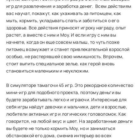
игр для развлечения и заработка денег. Всем действиям
вас научат, покажут, как ухаживать за питомцем, как
мыть, кормить, укладывать спать и заботиться о его
здоровье. Все действия приносят игроку награду, опыт
растет, а вместе с ним и Моу. И если игру с ним вы
начнете, когда он еще совсем малыш, то чуть позже
питомец возмужает и станет привлекательной взрослой
особью, не растерявшей свою мимишность. Впрочем,
стоит выпить специальное зелье, как герой вновь
становиться маленьким и неуклюжим.
В симуляторе тамагочи 45 игр. Это рекордное количество
мини-игр для подобного проекта, поэтому деньги вы
будете зарабатывать легко и играючи. Интересные для
себя игры найдут девочки и мальчики, дети и взрослые,
любители активных игр и логических головоломок. Как
говорится, на любой вкус и цвет. На заработанные деньги
вы будете не только кормить Моу, но и заниматься
обстановкой его дома, сменив интерьер во всех