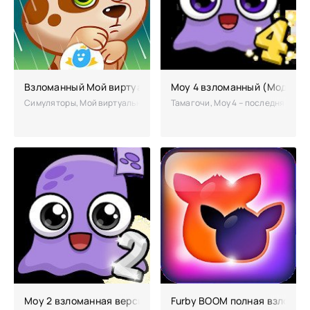
Взломанный Мой виртуальный питомец Duddu
Моу 4 взломанный (Мод мно
Симуляторы, Мой виртуальный питомец Duddu – приятно оформленная 
Тамагочи, Моу 4 – последняя вер
Моу 2 взломанная версия
Furby BOOM полная взломан