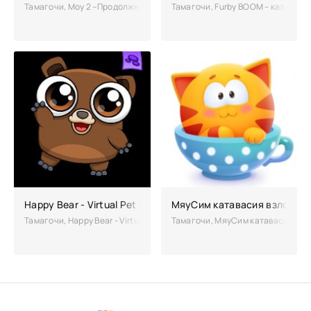
Тамагочи, Мoy 2 –Продолжение истории о забавном инопланетянине 
Тамагочи, Furby BOOM – казуальн
Happy Bear - Virtual Pet Game взломанная (Мод много дене
МяуСим катавасия взломан
Тамагочи, Happy Bear - Virtual Pet Game – увлекательная казуальна
Тамагочи, МяуСим катавасия – ви