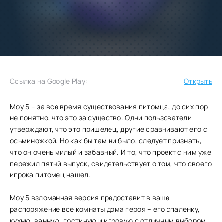
Добавить
Скачать
в избранное
Запросить обновление
Ссылка на Google Play:
Открыть
Moy 5 – за все время существования питомца, до сих пор
не понятно, что это за существо. Одни пользователи
утверждают, что это пришелец, другие сравнивают его с
осьминожкой. Но как бы там ни было, следует признать,
что он очень милый и забавный. И то, что проект с ним уже
пережил пятый выпуск, свидетельствует о том, что своего
игрока питомец нашел.
Moy 5 взломанная версия предоставит в ваше
распоряжение все комнаты дома героя – его спаленку,
кухню, ванную, гостиную и игровую с отличным выбором