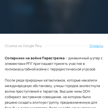
Добавить
Скачать
в избранное
Запросить обновление
Ссылка на Google Play:
Открыть
Соперники на войне Перестрелка
– динамичный шутер с
элементами РПГ приглашает принять участие в
полномасштабной войне с террористической угрозой.
После ряда природных катаклизмов, которые накалили
международную обстановку, улицы городов захлестнула
волна преступлений и терактов. Высшие чины ООН
собирают экстренное совещание, на котором было
решено создать элитную группу, предназначенную для
борьбы с силами террора. Взяв на себя командование