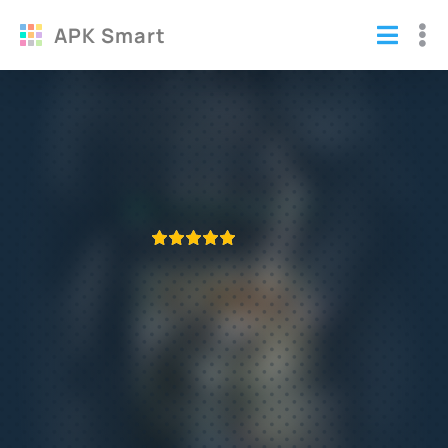
APK Smart
Соперники на войне Перестрелка
взломанный (много денег)
Игры
/
Симуляторы
ПРИЛОЖЕНИЕ ПРОВЕРЕНО
1
2
3
4
5
372