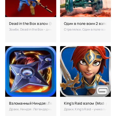
Dead in the Box взлом (Mod: много денег)
Один в поле воин 2 взлом
Зомби, Dead in the Box – динамичная игра в кубическом оформлении
Стрелялки, Один в поле воин 2 –
Взломанный Ниндзя: Легендарные Воины
King's Raid взлом (Mod: режи
Драки, Ниндзя: Легендарные Воины – бойцовский карточный экшен, 
Драки, King's Raid – уникальная