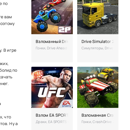
е по
те вам
поэтому
Взломанный Drive Ahead (Мод много денег)
Drive Simulator 2016 п
Гонки, Drive Ahead – самые настоящие гладиаторские 
Симуляторы, Drive Simulato
. В игре
ких,
болид по
качать
енег.
а
Взлом EA SPORTS UFC (Чит много денег)
Взломанная Crash Drive
х, что
Драки, EA SPORTS UFC – это жестокие бои на интеракт
Гонки, Crash Drive 2 – про
тов. Ну а