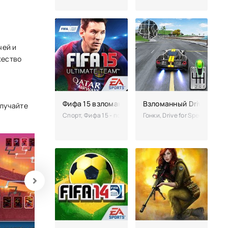
чей и
жество
Фифа 15 взломанная (мод на много денег)
Взломанный Drive for S
олучайте
Спорт, Фифа 15 - полноценный симулятор, позволяющи
Гонки, Drive for Speed: Si