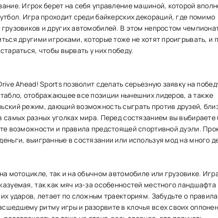
зание. Игрок берет на себя управление машиной, которой вполн
утбол. Игра проходит среди байкерских декораций, где помимо
 грузовиков и других автомобилей. В этом непростом чемпиона
ться другими игроками, которые тоже не хотят проигрывать, и 
стараться, чтобы вырвать у них победу.
rive Ahead! Sports позволит сделать серьезную заявку на победу
 табло, отображающее все позиции нынешних лидеров, а также
ьский режим, дающий возможность сыграть против друзей, близ
в самых разных уголках мира. Перед состязанием вы выбираете 
ете возможности и правила предстоящей спортивной дуэли. Про
еньги, выигранные в состязании или используя мод на много д
на мотоцикле, так и на обычном автомобиле или грузовике. Игр
казуемая, так как мяч из-за особенностей местного ландшафта
их ударов, летает по сложным траекториям. Забудьте о правила
сшедшему ритму игры и разорвите в клочья всех своих оппонен