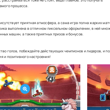
, расстраиваться тоже не стоит, ведь главное, это получать
самого процесса.
исутствует приятная атмосфера, а сама игра полна жарких мат
фика выполнена в отличном пиксельном оформлении, в ней мно
нных машин, а также приятных призов и бонусов.
тво голов, побеждайте действующих чемпионов и лидеров, и п
ия и позитивного настроения!