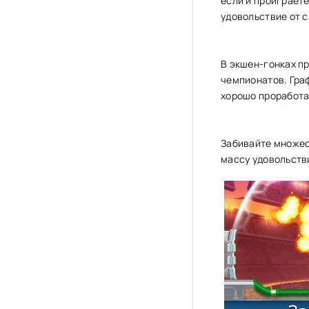
если и проиграете
удовольствие от 
В экшен-гонках пр
чемпионатов. Гра
хорошо проработа
Забивайте множес
массу удовольств