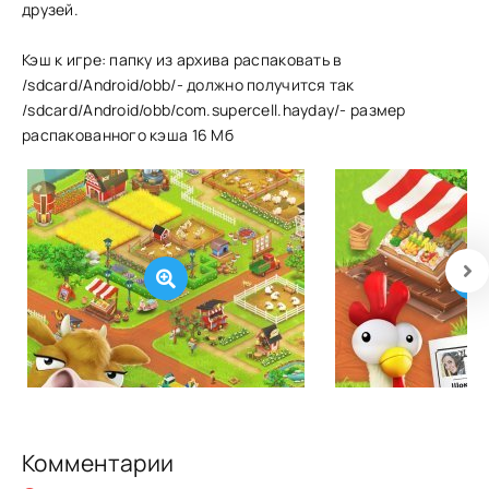
друзей.
Кэш к игре: папку из архива распаковать в
/sdcard/Android/obb/- должно получится так
/sdcard/Android/obb/com.supercell.hayday/- размер
распакованного кэша 16 Мб
Комментарии