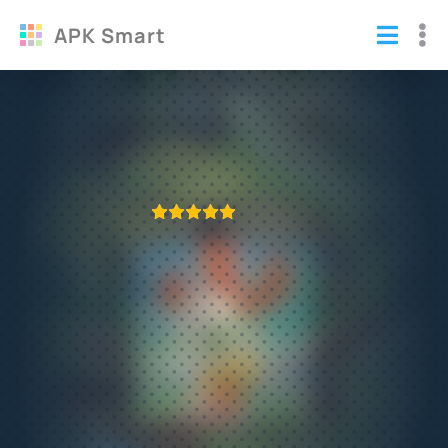
APK Smart
Взлом Hay Day Читы и секреты
Игры
/
Стратегии
ПРИЛОЖЕНИЕ ПРОВЕРЕНО
1
2
3
4
5
437