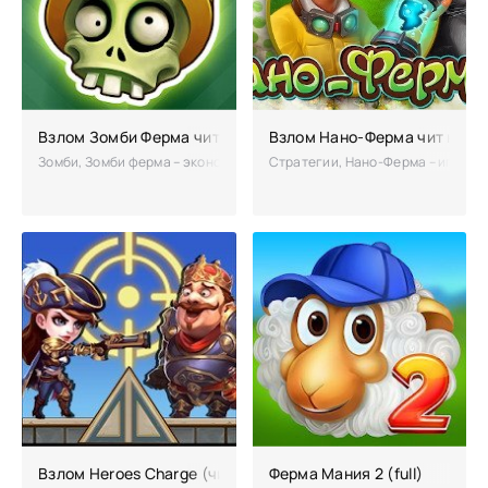
Взлом Зомби Ферма читы на много денег
Взлом Нано-Ферма чит на М
Зомби, Зомби ферма – экономическая стратегия. Надоело убивать зом
Стратегии, Нано-Ферма – игра-ст
Взлом Heroes Charge (читы и секреты)
Ферма Мания 2 (full)