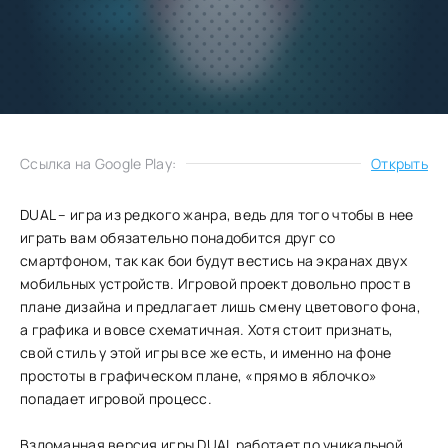
Добавить
Скачать
в избранное
Запросить обновление
Ссылка на Google Play:
Открыть
DUAL – игра из редкого жанра, ведь для того чтобы в нее
играть вам обязательно понадобится друг со
смартфоном, так как бои будут вестись на экранах двух
мобильных устройств. Игровой проект довольно прост в
плане дизайна и предлагает лишь смену цветового фона,
а графика и вовсе схематичная. Хотя стоит признать,
свой стиль у этой игры все же есть, и именно на фоне
простоты в графическом плане, «прямо в яблочко»
попадает игровой процесс.
Взломанная версия игры DUAL работает по уникальной