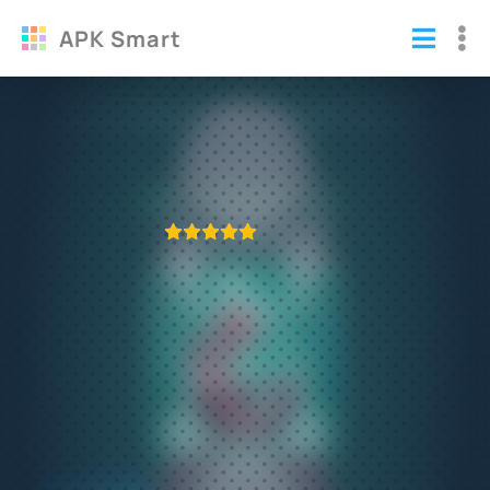
APK Smart
Взломанный DUAL (полная версия)
Игры
/
Стрелялки
ПРИЛОЖЕНИЕ ПРОВЕРЕНО
1
2
3
4
5
405