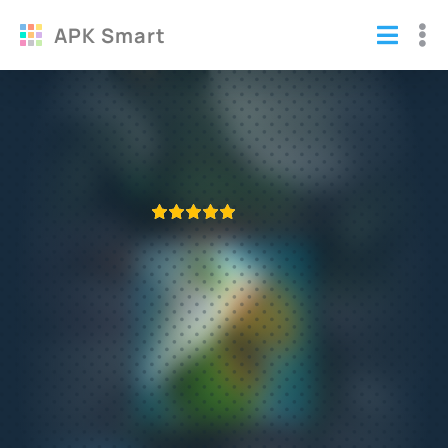
APK Smart
Говорящий попугай Пьер полная версия
Игры
/
Тамагочи
ПРИЛОЖЕНИЕ ПРОВЕРЕНО
1
2
3
4
5
534