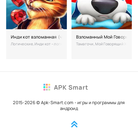
Инди кот взломанная (чит на бантики)
Взломанный Мой Говорящий
Логические, Инди кот – логическая игрушка, которая позволит прият
Тамагочи, Мой Говорящий Хэнк – 
APK Smart
2015-2026 © Apk-Smart.com - игры и программы для
андроид