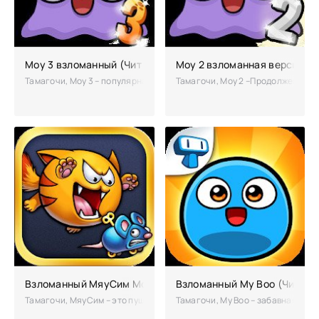
Моу 3 взломанный (Чит много денег)
Моу 2 взломанная версия
Тамагочи, Moy 3 – популярная игра о тамагочи. В этот раз вам пред
Тамагочи, Мoy 2 –Продолжение ис
Взломанный МяуСим Мод бесконечные деньги
Взломанный My Boo (Чит на 
Тамагочи, МяуСим – это пушистый тамагочи с острыми коготками и уса
Тамагочи, My Boo – забавная капе