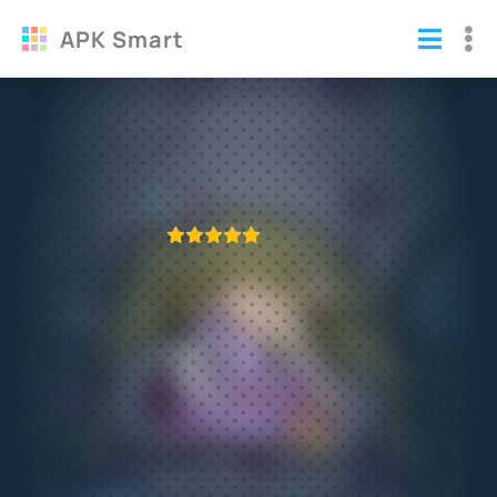
APK Smart
Моу 4 взломанный (Мод много денег)
Игры
/
Тамагочи
ПРИЛОЖЕНИЕ ПРОВЕРЕНО
1
2
3
4
5
626