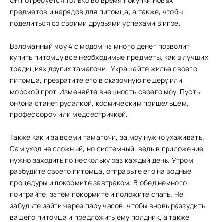
Он потребуется только во время покупки новых
предметов и нарядов для питомца, а также, чтобы
поделиться со своими друзьями успехами в игре.
Взломанный моу 4 с модом на много денег позволит
купить питомцу все необходимые предметы, как в лучших
традициях других тамагочи. Украшайте жилье своего
питомца, превратите его в сказочную пещеру или
морской грот. Изменяйте внешность своего моу. Пусть
он\она станет русалкой, космическим пришельцем,
профессором или медсестричкой.
Также как и за всеми тамагочи, за моу нужно ухаживать.
Сам уход не сложный, но системный, ведь в приложение
нужно заходить по нескольку раз каждый день. Утром
разбудите своего питомца, отправьте его на водные
процедуры и покормите завтраком. В обед немного
поиграйте, затем покормите и положите спать. Не
забудьте зайти через пару часов, чтобы вновь раззудить
вашего питомца и предложить ему полдник, а также