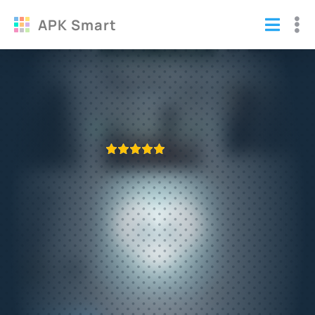
APK Smart
Хочу лайки! взломанный
Программы
ПРИЛОЖЕНИЕ ПРОВЕРЕНО
1
2
3
4
5
468