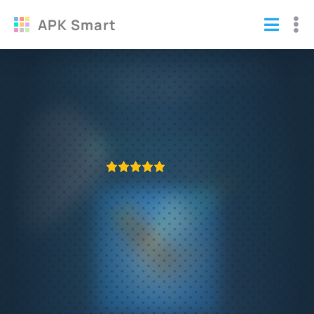
APK Smart
Эволюция видов взломанный (Мод
много денег)
Игры
/
Аркады
ПРИЛОЖЕНИЕ ПРОВЕРЕНО
1
2
3
4
5
368