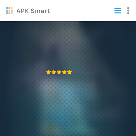
APK Smart
Голодная Акула 2 взлом на
бесконечные деньги
Игры
/
Аркады
ПРИЛОЖЕНИЕ ПРОВЕРЕНО
1
2
3
4
5
401