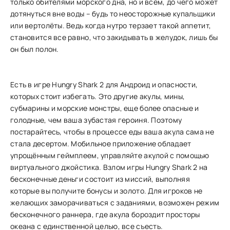
только обителями морского дна, но и всем, до чего может
дотянуться вне воды – будь то неосторожные купальщики
или вертолёты. Ведь когда нутро терзает такой аппетит,
становится все равно, что закидывать в желудок, лишь бы
он был полон.
Есть в игре Hungry Shark 2 для Андроид и опасности,
которых стоит избегать. Это другие акулы, мины,
субмарины и морские монстры, еще более опасные и
голодные, чем ваша зубастая героиня. Поэтому
постарайтесь, чтобы в процессе еды ваша акула сама не
стала десертом. Мобильное приложение обладает
упрощённым геймплеем, управляйте акулой с помощью
виртуального джойстика. Взлом игры Hungry Shark 2 на
бесконечные деньги состоит из миссий, выполняя
которые вы получите бонусы и золото. Для игроков не
желающих заморачиваться с заданиями, возможен режим
бесконечного раннера, где акула бороздит просторы
океана с единственной целью, все съесть.