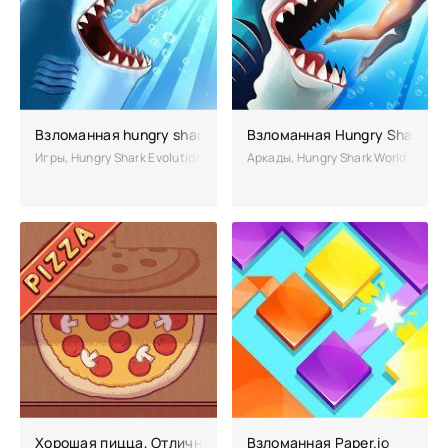
Взломанная hungry shark evolution - чит много денег
Взломанная Hungry Shark Wo
Игры, Hungry Shark Evolution – третья часть про знаменитую акулу. 
Аркады, Hungry Shark World – воз
Хорошая пицца, Отличная пицца взлом
Взломанная Paper.io