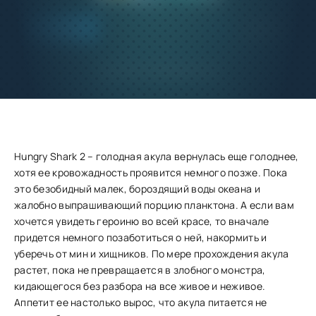
Добавить
Скачать
в избранное
Запросить обновление
Hungry Shark 2 – голодная акула вернулась еще голоднее,
хотя ее кровожадность проявится немного позже. Пока
это безобидный малек, бороздящий воды океана и
жалобно выпрашивающий порцию планктона. А если вам
хочется увидеть героиню во всей красе, то вначале
придется немного позаботиться о ней, накормить и
уберечь от мин и хищников. По мере прохождения акула
растет, пока не превращается в злобного монстра,
кидающегося без разбора на все живое и неживое.
Аппетит ее настолько вырос, что акула питается не