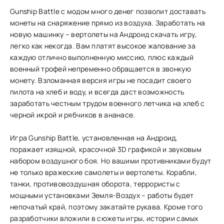
Gunship Battle с модом много денег позволит доставать
монеты на снаряжение прямо из воздуха. Заработать на
новую машинку – вертолеты на Андроид скачать игру,
легко как некогда. Вам платят высокое жалование за
каждую отлично выполненную миссию, плюс каждый
военный трофей непременно обращается в звонкую
монету. Взломанная версия игры не посадит своего
пилота на хлеб и воду, и всегда даст возможность
заработать честным трудом военного летчика на хлеб с
черной икрой и рябчиков в ананасе.
Игра Gunship Battle, установленная на Андроид,
поражает изящной, красочной 3D графикой и звуковым
набором воздушного боя. Но вашими противниками будут
не только вражеские самолеты и вертолеты. Корабли,
танки, противовоздушная оборота, террористы с
мощными установками Земля-Воздух – работы будет
непочатый край, поэтому закатайте рукава. Кроме того
разработчики вложили в сюжеты игры, истории самых