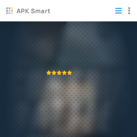
APK Smart
Gunship Battle много денег
(взломанная версия)
Игры
/
Аркады
ПРИЛОЖЕНИЕ ПРОВЕРЕНО
1
2
3
4
5
430