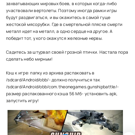
захватывающих мировых боев, в которых когда-либо
участвовали вертолеты. Поэтому иногда рамки игры
будут раздвигаться, и вы окажитесь в самой гуще
жестокой мясорубки. Где в смертельной пляске смерти
металл идет на металл, а одно сердце на другое. А
победит тот, у кого окажутся железные нервы.
Садитесь за штурвал своей грозной птички. Настала пора
сделать небо мирным!
Кэш к игре: папку из архива распаковать в
/sdcard/Android/obb/- должно получиться так
/sdcard/Android/obb/com.theonegames.gunshipbattle/-
размер распакованного кэша 56 Мб- установить apk,
запустить игру!