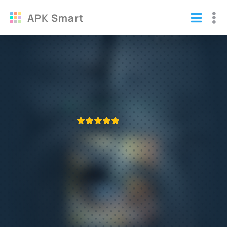
APK Smart
Взломанный Zombie Gunship (Мод
много денег)
Игры
/
Зомби
ПРИЛОЖЕНИЕ ПРОВЕРЕНО
1
2
3
4
5
639