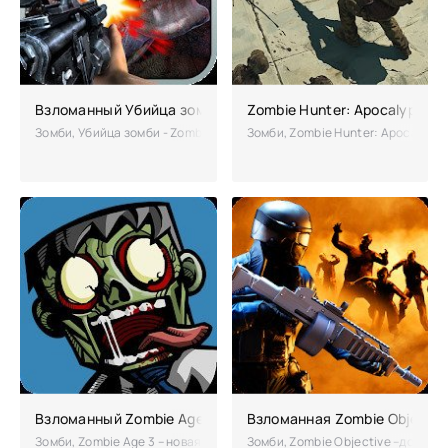
Взломанный Убийца зомби - Zombie Killer (Мод)
Zombie Hunter: Apocalypse 
Зомби, Убийца зомби - Zombie Killer – один из лучших тиров в жанре 
Зомби, Zombie Hunter: Apocalyps
Взломанный Zombie Age 3 (Мод много денег)
Взломанная Zombie Objectiv
Зомби, Zombie Age 3 – новая часть зомби-экшена. И раз вы уже дожил
Зомби, Zombie Objective –доброт