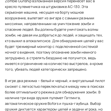
Zombie Gunship взломанная версия перенесет вас в
кресло пулеметчика на штурмовике AC-130. Эта
серьезная машина, несущая на борту мощное
вооружение, вылетает из ангара с самыми разными
миссиями, направленными на уничтожение зомби и
спасение людей. Вы должны будете уничтожать волны
зомби, не давая им добраться до людей, и защищать тех,
кто выжил в апокалипсисе. Для обнаружения целей у вас
будет трехмерный монитор с подключенной системой
ночного видения, поэтому опознание зомби немного
затруднено, а стрелять бездумно не получится, ведь
имеется ограничение на количество выстрелов, а кроме
того, убивать людей категорически запрещено.
В игре два режима – белый и черный, и виртуальный пилот
сможет с легкостью переключаться между ним в поисках
более оптимального режима для обнаружения зомби. В
наличие три вида оружия пулемет Гатлинга,
автоматическое оружие Bofors и пушка-гаубица. Выбор
оружия диктуется характером целей и задачи игрока, но