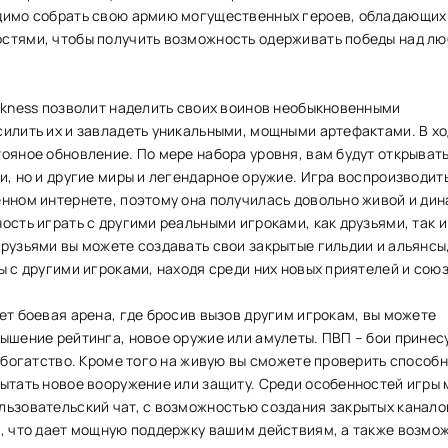
димо собрать свою армию могущественных героев, обладающих
стями, чтобы получить возможность одерживать победы над л
arkness позволит наделить своих воинов необыкновенными
силить их и завладеть уникальными, мощными артефактами. В хо
ояное обновление. По мере набора уровня, вам будут открыват
и, но и другие миры и легендарное оружие. Игра воспроизводит
енном интернете, поэтому она получилась довольно живой и ди
ость играть с другими реальными игроками, как друзьями, так и
рузьями вы можете создавать свои закрытые гильдии и альянсы
ы с другими игроками, находя среди них новых приятелей и сою
ет боевая арена, где бросив вызов другим игрокам, вы можете
ышение рейтинга, новое оружие или амулеты. ПВП – бои принес
и богатство. Кроме того на живую вы сможете проверить способ
пытать новое вооружение или защиту. Среди особенностей игры
льзовательский чат, с возможностью создания закрытых канало
ы, что дает мощную поддержку вашим действиям, а также возмо