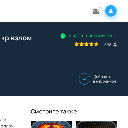
0
Мир взлом
ПРИЛОЖЕНИЕ ПРОВЕРЕНО
100
1
2
3
4
5
898
Добавить
в избранное
Смотрите также
ого
со злом.