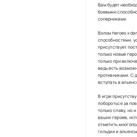
Вам будет необхо
боевыми способно
соперниками.
Взлом heroes x d
способностями, у
присутствует пост
только новые геро
только при включ
ведь есть возможн
противниками. С д
вступать в альянс
В игре присутству
побороться за пов
только славу, но 
ваших героев, ис
отметить многопо
гильдии и альянс