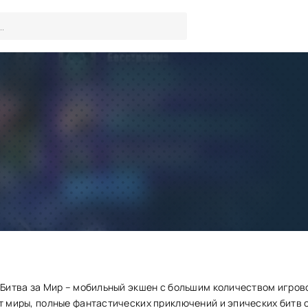
Heroes X Darkness Битва за 
(читы)
Игры
/
Драки
Скачать
Запросить обновление
s Битва за Мир – мобильный экшен с большим количеством игров
т миры, полные фантастических приключений и эпических битв 