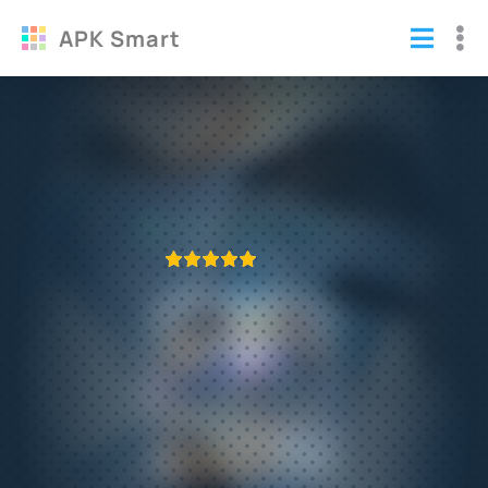
APK Smart
Death Race: Crash Burn взломанный на
много денег
Игры
/
Гонки
ПРИЛОЖЕНИЕ ПРОВЕРЕНО
1
2
3
4
5
483