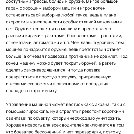
доступными трассы, болиды и оружие. В игре большой
гараж с хорошим выбором машин и игрок волен
остановить свой выбор на любой тачке, ведь в плане
скорости и маневренности особых отличий между ними
нет. Оружие цепляется на машину и представлено
разными видами – ракетами, боеголовками, гранатами,
огнеметами, автоматами и т.п. Чем дальше уровень, тем
мощнее понадобится оружие, ведь препятствий станет
больше, а огневая поддержка противника не дремлет. Под
конец машину можно будет покрыть броней, а ракеты
сделать самонаводящимися, и тогда поездка
превратиться в простую прогулку, приправленную
высокими скоростями и разрывами от попадания
снарядов по противнику.
Управление машиной может вестись как с экрана, так и с
помощью гироскопа, ну а стрелять предстоит короткими
свайпами по объекту, который необходимо уничтожить.
Хорошая новость для всех водителей заключается в том,
что боезапас бесконечный и нет перезарядки, поэтому,