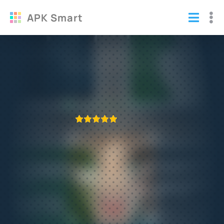
APK Smart
Выкрутасы - Угадывай слова полная
взломанная версия
Игры
/
Логические
ПРИЛОЖЕНИЕ ПРОВЕРЕНО
1
2
3
4
5
528