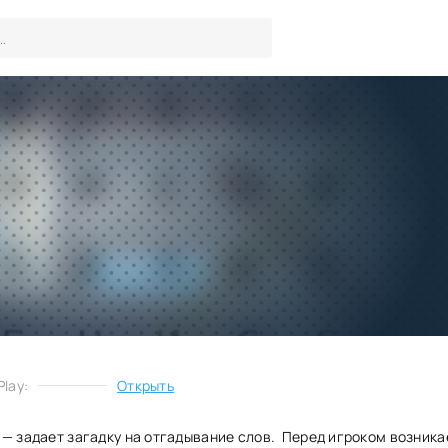
Поиск слова
Игры
/
Логические
Скачать
Запросить обновление
lay:
Открыть
— задает загадку на отгадывание слов. Перед игроком возника