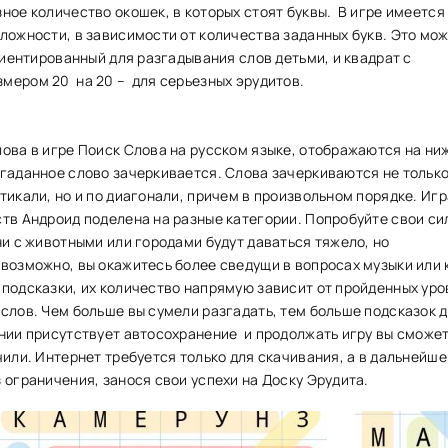
ное количество окошек, в которых стоят буквы. В игре имеется
ложности, в зависимости от количества заданных букв. Это мож
ориентированный для разгадывания слов детьми, и квадрат с
мером 20 на 20 – для серьезных эрудитов.
лова в игре Поиск Слова на русском языке, отображаются на ни
тгаданное слово зачеркивается. Слова зачеркиваются не только
тикали, но и по диагонали, причем в произвольном порядке. Иг
тв Андроид поделена на разные категории. Попробуйте свои си
ни с животными или городами будут даваться тяжело, но
возможно, вы окажитесь более сведущи в вопросах музыки или 
 подсказки, их количество напрямую зависит от пройденных уро
слов. Чем больше вы сумели разгадать, тем больше подсказок 
ении присутствует автосохранение и продолжать игру вы сможет
чили. Интернет требуется только для скачивания, а в дальнейш
 ограничения, занося свои успехи на Доску Эрудита.