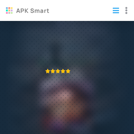
APK Smart
Энигматис 3 полная версия
(взломанный)
Игры
/
Логические
ПРИЛОЖЕНИЕ ПРОВЕРЕНО
1
2
3
4
5
467