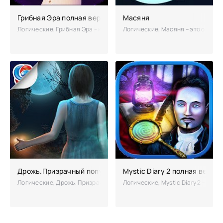
Грибная Эра полная версия
Масяня
Логические, Грибная Эра – квест от известного создателя головоло
Логические, Масяня – это отличн
Дрожь.Призрачный попутчик полная версия
Mystic Diary 2 полная верси
Логические, Дрожь. Призрачный попутчик – еще один прекрасный квес
Логические, Mystic Diary 2 – про