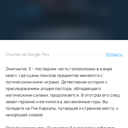
Добавить
Скачать
в избранное
Запросить обновление
Ссылка на Google Play:
Открыть
Энигматис 3 – последняя часть головоломки в жанре
квест, где сцены поисков предметов меняются с
логическими мини-играми. Детективная история с
преследованием злодея пастора, обладающего
магическими силами, продолжается. В этот раз его след
завел героиню и ее пилота в заснеженные горы. Вы
попадете на Пик Кархалы, пугающее и странное место, с
нехорошей славой.
Полная версия игры Энигматис 3 включает в себя пять