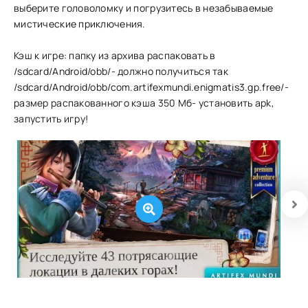
выберите головоломку и погрузитесь в незабываемые
мистические приключения.
Кэш к игре: папку из архива распаковать в
/sdcard/Android/obb/- должно получиться так
/sdcard/Android/obb/com.artifexmundi.enigmatis3.gp.free/-
размер распакованного кэша 350 Мб- установить apk,
запустить игру!