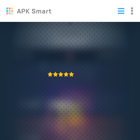
APK Smart
FUT 18 Draft Simulator взломанный на
много денег
Игры
/
Спорт
ПРИЛОЖЕНИЕ ПРОВЕРЕНО
1
2
3
4
5
441