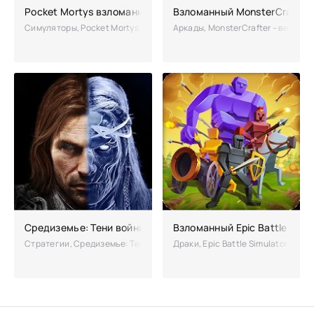
Pocket Mortys взломанная (Мод много денег)
Взломанный MonsterCrafter
Симуляторы, Pocket Mortys – увлекательная игра элементами РПГ, с
Аркады, MonsterCrafter – весела
Средиземье: Тени войны взлом
Взломанный Epic Battle Simu
Стратегии, Средиземье: Тени войны – эпическая игра по мотивам ме
Драки, Epic Battle Simulator – м