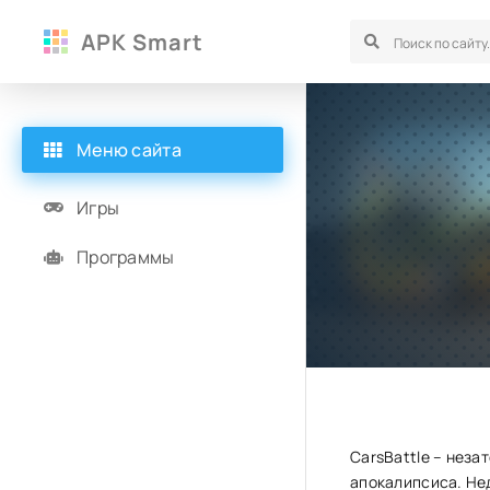
APK Smart
Меню сайта
Игры
Программы
CarsBattle – неза
апокалипсиса. Не