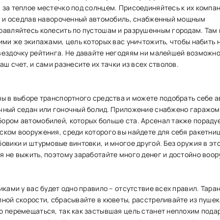
за теплое местечко под солнцем. Присоединяйтесь к их компан
e, и оседлав навороченный автомобиль, снабженный мощным
равляйтесь колесить по пустошам и разрушенным городам. Там
ими же экипажами, цель которых вас уничтожить, чтобы набить 
вездочку рейтинга. Не давайте негодяям ни малейшей возможн
аш счет, и сами разнесите их тачки из всех стволов.
ны в выборе транспортного средства и можете подобрать себе а
чный седан или гоночный болид. Приложение снабжено гаражом
ором автомобилей, которых больше ста. Арсенал также пораду
ском вооружения, среди которого вы найдете для себя ракетни
овики и штурмовые винтовки, и многое другой. Без оружия в эт
я не выжить, поэтому заработайте много денег и достойно воор
иками у вас будет одно правило – отсутствие всех правил. Таран
ной скорости, сбрасывайте в кюветы, расстреливайте из пушек
о перемещаться, так как застывшая цель станет неплохим пода