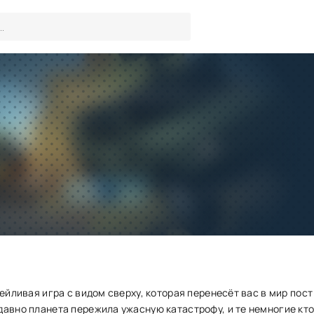
Взломанная CarsBattle
Игры
/
Гонки
Скачать
Запросить обновление
тейливая игра с видом сверху, которая перенесёт вас в мир пост
давно планета пережила ужасную катастрофу, и те немногие кто