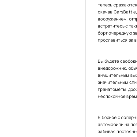
теперь сражаются 
скачав CarsBattl
вооружением, отп
встретитесь с так
борт очередную з
прославиться за в
Вы будете свобод
внедорожник, обы
внушительным выб
значительным спи
гранатомёты, дроб
неспокойное врем
В борьбе с соперн
автомобили на пол
забывая постоянн